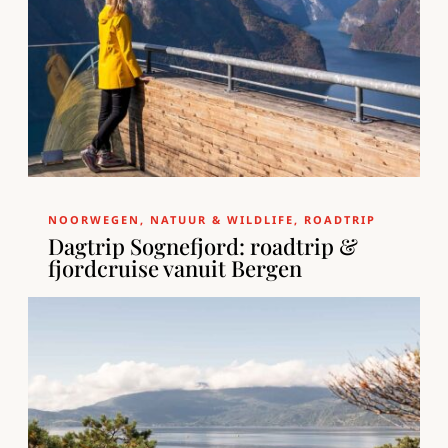
NOORWEGEN
,
NATUUR & WILDLIFE
,
ROADTRIP
Dagtrip Sognefjord: roadtrip &
fjordcruise vanuit Bergen