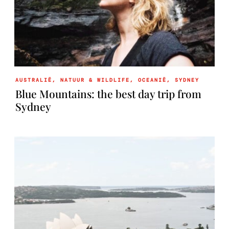
AUSTRALIË
,
NATUUR & WILDLIFE
,
OCEANIË
,
SYDNEY
Blue Mountains: the best day trip from
Sydney