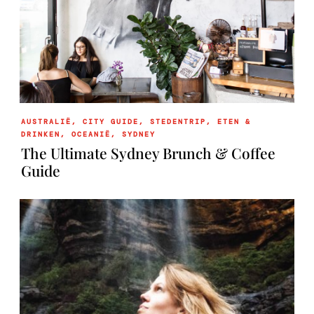
AUSTRALIË
,
CITY GUIDE
,
STEDENTRIP
,
ETEN &
DRINKEN
,
OCEANIË
,
SYDNEY
The Ultimate Sydney Brunch & Coffee
Guide